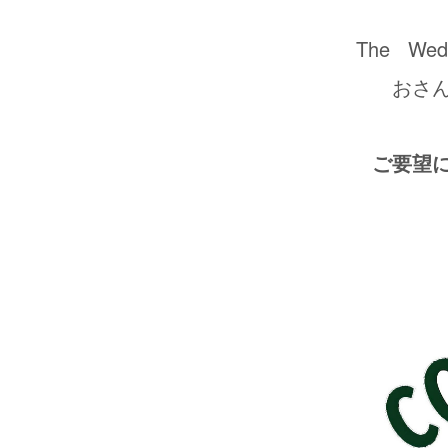
The
We
おさ
ご要望