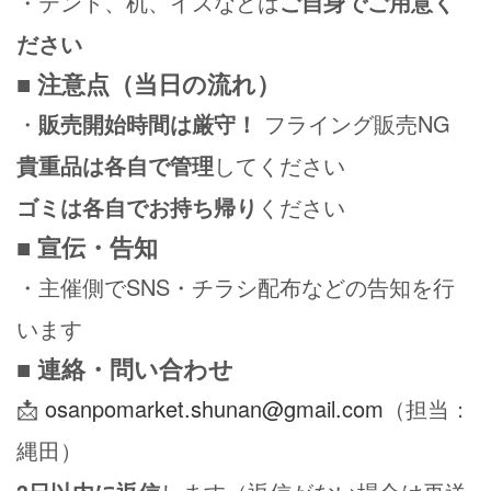
・テント、机、イスなどは
ご自身でご用意く
ださい
■ 注意点（当日の流れ）
・
販売開始時間は厳守！
フライング販売NG
貴重品は各自で管理
してください
ゴミは各自でお持ち帰り
ください
■ 宣伝・告知
・主催側でSNS・チラシ配布などの告知を行
います
■ 連絡・問い合わせ
📩
osanpomarket.shunan@gmail.com
（担当：
縄田）